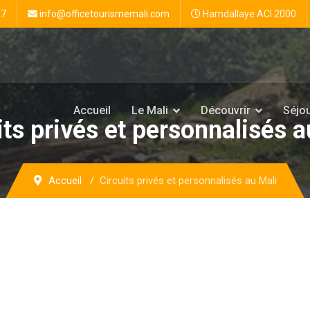
27
info@officetourismemali.com
Hamdallaye ACI 2000
Accueil
Le Mali
Découvrir
Séjo
its privés et personnalisés a
Accueil
Circuits privés et personnalisés au Mali